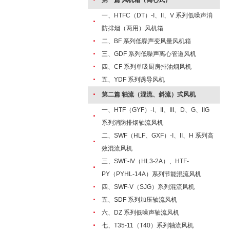
·
第一篇 风机箱（离心式）
一、HTFC（DT）-I、II、V 系列低噪声消
·
防排烟（两用）风机箱
·
二、BF 系列低噪声变风量风机箱
·
三、GDF 系列低噪声离心管道风机
·
四、CF 系列单吸厨房排油烟风机
·
五、YDF 系列诱导风机
·
第二篇 轴流（混流、斜流）式风机
一、HTF（GYF）-I、II、III、D、G、IIG
·
系列消防排烟轴流风机
二、SWF（HLF、GXF）-I、II、H 系列高
·
效混流风机
三、SWF-IV（HL3-2A）、HTF-
·
PY（PYHL-14A）系列节能混流风机
·
四、SWF-V（SJG）系列混流风机
·
五、SDF 系列加压轴流风机
·
六、DZ 系列低噪声轴流风机
·
七、T35-11（T40）系列轴流风机