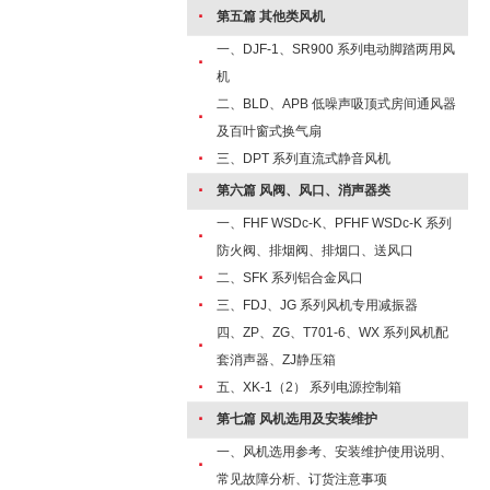
·
第五篇 其他类风机
一、DJF-1、SR900 系列电动脚踏两用风
·
机
二、BLD、APB 低噪声吸顶式房间通风器
·
及百叶窗式换气扇
·
三、DPT 系列直流式静音风机
·
第六篇 风阀、风口、消声器类
一、FHF WSDc-K、PFHF WSDc-K 系列
·
防火阀、排烟阀、排烟口、送风口
·
二、SFK 系列铝合金风口
·
三、FDJ、JG 系列风机专用减振器
四、ZP、ZG、T701-6、WX 系列风机配
·
套消声器、ZJ静压箱
·
五、XK-1（2） 系列电源控制箱
·
第七篇 风机选用及安装维护
一、风机选用参考、安装维护使用说明、
·
常见故障分析、订货注意事项